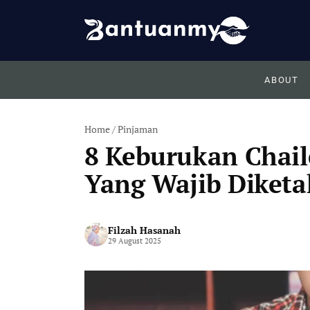
Skip
to
content
ABOUT
Home
/
Pinjaman
8 Keburukan Chail
Yang Wajib Diketa
Filzah Hasanah
29 August 2025