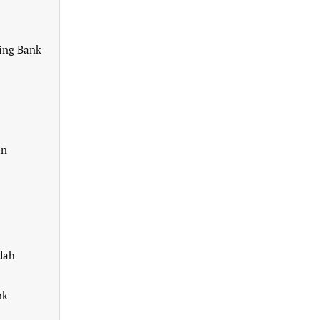
ding Bank
an
dah
nk