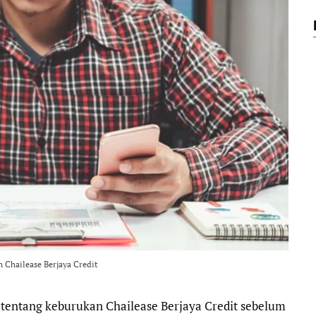
o
e
r
A
o
r
a
p
k
m
p
 Chailease Berjaya Credit
entang keburukan Chailease Berjaya Credit sebelum