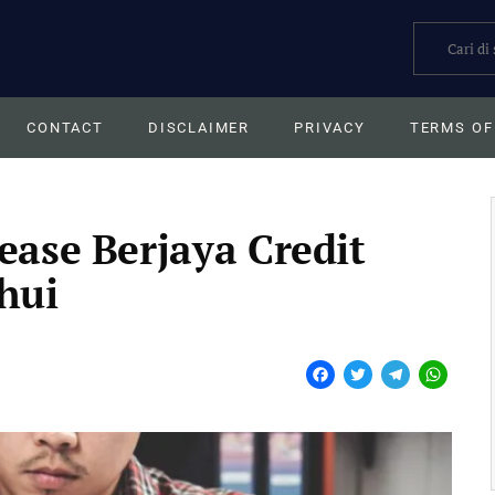
Search
CONTACT
DISCLAIMER
PRIVACY
TERMS OF
ease Berjaya Credit
hui
F
T
T
W
a
w
e
h
c
i
l
a
e
t
e
t
b
t
g
s