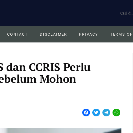
Search
CONTACT
DISCLAIMER
PRIVACY
TERMS OF
 dan CCRIS Perlu
 Sebelum Mohon
F
T
T
W
a
w
e
h
c
i
l
a