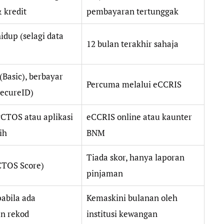
 kredit
pembayaran tertunggak
dup (selagi data
12 bulan terakhir sahaja
Basic), berbayar
Percuma melalui eCCRIS
SecureID)
yCTOS atau aplikasi
eCCRIS online atau kaunter
ih
BNM
Tiada skor, hanya laporan
TOS Score)
pinjaman
abila ada
Kemaskini bulanan oleh
n rekod
institusi kewangan