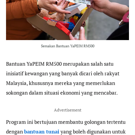
o
r
a
p
k
m
p
Semakan Bantuan YaPEIM RM500
Bantuan YaPEIM RM500 merupakan salah satu
inisiatif kewangan yang banyak dicari oleh rakyat
Malaysia, khususnya mereka yang memerlukan
sokongan dalam situasi ekonomi yang mencabar.
Advertisement
Program ini bertujuan membantu golongan tertentu
dengan
bantuan tunai
yang boleh digunakan untuk