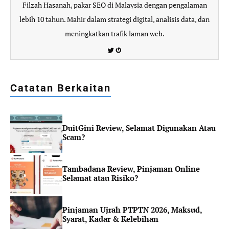
Filzah Hasanah, pakar SEO di Malaysia dengan pengalaman
lebih 10 tahun. Mahir dalam strategi digital, analisis data, dan
meningkatkan trafik laman web.
Twitter
Gravatar
Catatan Berkaitan
DuitGini Review, Selamat Digunakan Atau
Scam?
Tambadana Review, Pinjaman Online
Selamat atau Risiko?
Pinjaman Ujrah PTPTN 2026, Maksud,
Syarat, Kadar & Kelebihan