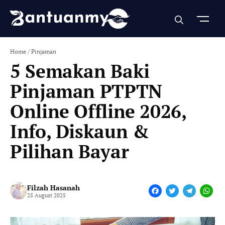
Skip
to
content
Home
/
Pinjaman
5 Semakan Baki
Pinjaman PTPTN
Online Offline 2026,
Info, Diskaun &
Pilihan Bayar
Filzah Hasanah
F
T
T
W
25 August 2025
a
w
e
h
c
i
l
a