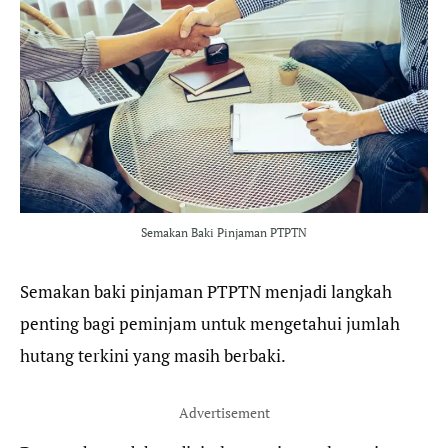
e
t
e
t
b
t
g
s
o
e
r
A
o
r
a
p
k
m
p
Semakan Baki Pinjaman PTPTN
Semakan baki pinjaman PTPTN menjadi langkah
penting bagi peminjam untuk mengetahui jumlah
hutang terkini yang masih berbaki.
Advertisement