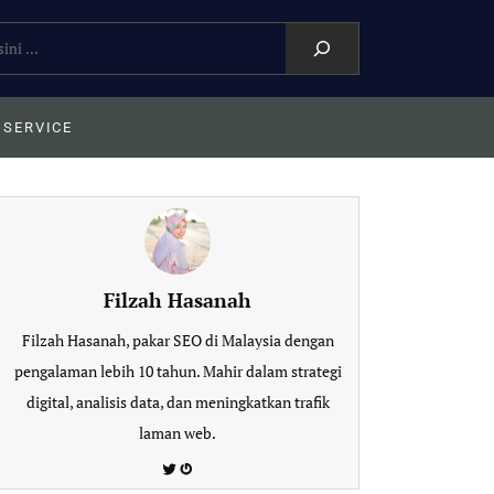
 SERVICE
Filzah Hasanah
Filzah Hasanah, pakar SEO di Malaysia dengan
pengalaman lebih 10 tahun. Mahir dalam strategi
digital, analisis data, dan meningkatkan trafik
laman web.
Twitter
Gravatar