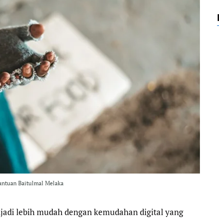
o
e
r
A
o
r
a
p
k
m
p
antuan Baitulmal Melaka
jadi lebih mudah dengan kemudahan digital yang