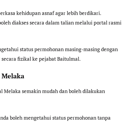
kasa kehidupan asnaf agar lebih berdikari.
leh diakses secara dalam talian melalui portal rasmi
getahui status permohonan masing-masing dengan
 secara fizikal ke pejabat Baitulmal.
 Melaka
mal Melaka semakin mudah dan boleh dilakukan
anda boleh mengetahui status permohonan tanpa