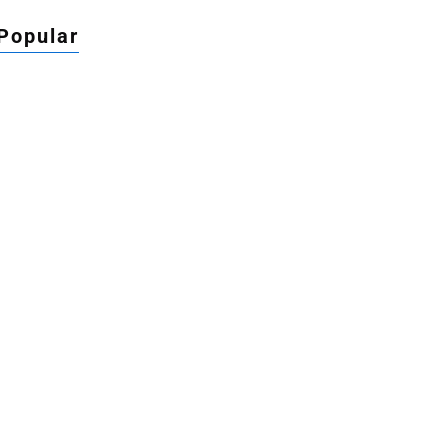
Popular