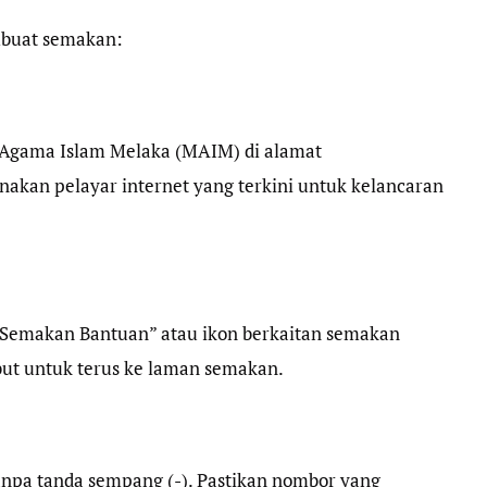
mbuat semakan:
s Agama Islam Melaka (MAIM) di alamat
kan pelayar internet yang terkini untuk kelancaran
“Semakan Bantuan” atau ikon berkaitan semakan
but untuk terus ke laman semakan.
anpa tanda sempang (-). Pastikan nombor yang