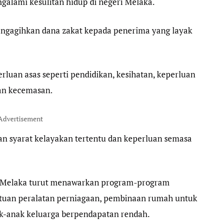
ngalami kesulitan hidup di negeri Melaka.
ngagihkan dana zakat kepada penerima yang layak
luan asas seperti pendidikan, kesihatan, keperluan
uan kecemasan.
Advertisement
an syarat kelayakan tertentu dan keperluan semasa
al Melaka turut menawarkan program-program
tuan peralatan perniagaan, pembinaan rumah untuk
ak-anak keluarga berpendapatan rendah.