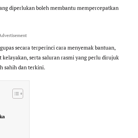
 yang diperlukan boleh membantu mempercepatkan
Advertisement
upas secara terperinci cara menyemak bantuan,
t kelayakan, serta saluran rasmi yang perlu dirujuk
 sahih dan terkini.
ka