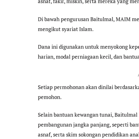
asnaf, fakir, miskin, serta mereka yang me
Di bawah pengurusan Baitulmal, MAIM me
mengikut syariat Islam.
Dana ini digunakan untuk menyokong keper
harian, modal perniagaan kecil, dan bant
Setiap permohonan akan dinilai berdasark
pemohon.
Selain bantuan kewangan tunai, Baitulm
pembangunan jangka panjang, seperti ban
asnaf, serta skim sokongan pendidikan an