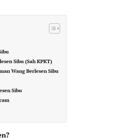
Sibu
lesen Sibu (Sah KPKT)
aman Wang Berlesen Sibu
sen Sibu
Scam
en?