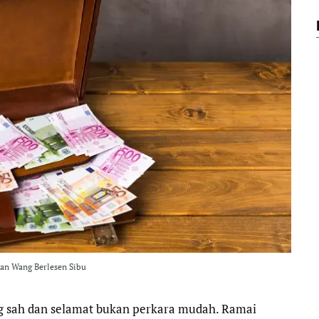
o
e
r
A
o
r
a
p
k
m
p
an Wang Berlesen Sibu
g sah dan selamat bukan perkara mudah. Ramai