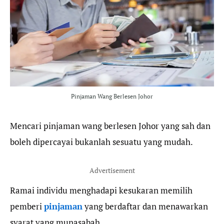
b
t
g
s
o
e
r
A
o
r
a
p
k
m
p
Pinjaman Wang Berlesen Johor
Mencari pinjaman wang berlesen Johor yang sah dan
boleh dipercayai bukanlah sesuatu yang mudah.
Advertisement
Ramai individu menghadapi kesukaran memilih
pemberi
pinjaman
yang berdaftar dan menawarkan
syarat yang munasabah.