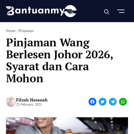
Skip
to
content
Home
/
Pinjaman
Pinjaman Wang
Berlesen Johor 2026,
Syarat dan Cara
Mohon
Filzah Hasanah
F
T
T
W
23 February 2025
a
w
e
h
c
i
l
a
e
t
e
t