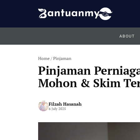
Skip
to
content
ABOUT
Home
/
Pinjaman
Pinjaman Perniaga
Mohon & Skim Ter
Filzah Hasanah
6 July 2025