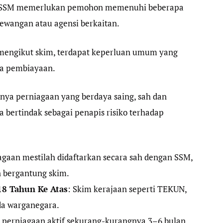
n SSM memerlukan pemohon memenuhi beberapa
 kewangan atau agensi berkaitan.
 mengikut skim, terdapat keperluan umum yang
a pembiayaan.
anya perniagaan yang berdaya saing, sah dan
ga bertindak sebagai penapis risiko terhadap
iagaan mestilah didaftarkan secara sah dengan SSM,
n bergantung skim.
8 Tahun Ke Atas
: Skim kerajaan seperti TEKUN,
a warganegara.
 perniagaan aktif sekurang-kurangnya 3–6 bulan.