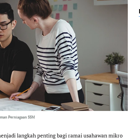
o
e
r
A
o
r
a
p
k
m
p
aman Perniagaan SSM
njadi langkah penting bagi ramai usahawan mikro