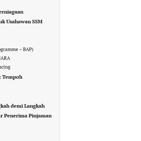
erniagaan
tuk Usahawan SSM
rogramme – BAP)
 MARA
ncing
 & Tempoh
kah demi Langkah
ar Penerima Pinjaman