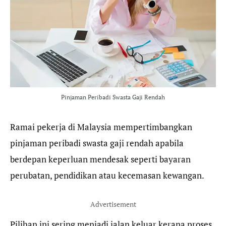
b
t
g
s
o
e
r
A
o
r
a
p
k
m
p
Pinjaman Peribadi Swasta Gaji Rendah
Ramai pekerja di Malaysia mempertimbangkan
pinjaman peribadi swasta gaji rendah apabila
berdepan keperluan mendesak seperti bayaran
perubatan, pendidikan atau kecemasan kewangan.
Advertisement
Pilihan ini sering menjadi jalan keluar kerana proses