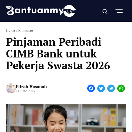
Skip
to
content
Home
/
Pinjaman
Pinjaman Peribadi
CIMB Bank untuk
Pekerja Swasta 2026
Filzah Hasanah
F
T
T
W
21 June 2025
a
w
e
h
c
i
l
a
e
t
e
t
b
t
g
s
o
e
r
A