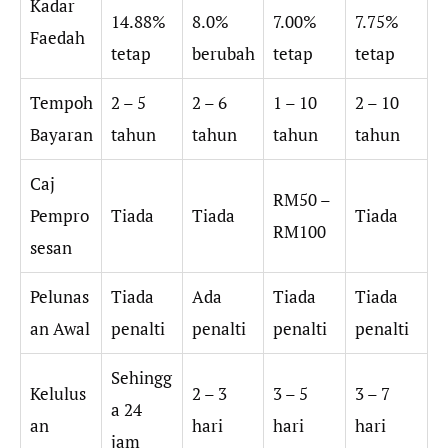
Kadar
14.88%
8.0%
7.00%
7.75%
Faedah
tetap
berubah
tetap
tetap
Tempoh
2 – 5
2 – 6
1 – 10
2 – 10
Bayaran
tahun
tahun
tahun
tahun
Caj
RM50 –
Pempro
Tiada
Tiada
Tiada
RM100
sesan
Pelunas
Tiada
Ada
Tiada
Tiada
an Awal
penalti
penalti
penalti
penalti
Sehingg
Kelulus
2 – 3
3 – 5
3 – 7
a 24
an
hari
hari
hari
jam