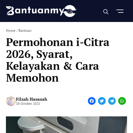
Skip
to
content
Home
/
Bantuan
Permohonan i-Citra
2026, Syarat,
Kelayakan & Cara
Memohon
Filzah Hasanah
F
T
T
W
30 October 2025
a
w
e
h
c
i
l
a
e
t
e
t