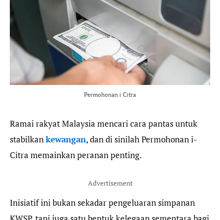
b
t
g
s
o
e
r
A
o
r
a
p
k
m
p
Permohonan i Citra
Ramai rakyat Malaysia mencari cara pantas untuk
stabilkan
kewangan
, dan di sinilah Permohonan i-
Citra memainkan peranan penting.
Advertisement
Inisiatif ini bukan sekadar pengeluaran simpanan
KWSP, tapi juga satu bentuk kelegaan sementara bagi