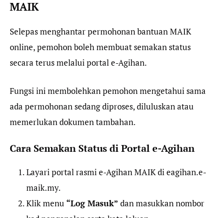
MAIK
Selepas menghantar permohonan bantuan MAIK
online, pemohon boleh membuat semakan status
secara terus melalui portal e-Agihan.
Fungsi ini membolehkan pemohon mengetahui sama
ada permohonan sedang diproses, diluluskan atau
memerlukan dokumen tambahan.
Cara Semakan Status di Portal e-Agihan
Layari portal rasmi e-Agihan MAIK di eagihan.e-
maik.my.
Klik menu
“Log Masuk”
dan masukkan nombor