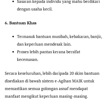
Sasaran kepada individu yang mahu berdikari
dengan usaha kecil.
6. Bantuan Khas
Termasuk bantuan musibah, kebakaran, banjir,
dan keperluan mendesak lain.
Proses lebih pantas kerana bersifat
kecemasan.
Secara keseluruhan, lebih daripada 20 skim bantuan
disediakan di bawah sistem e-Agihan MAIK untuk
memastikan semua golongan asnaf mendapat
manfaat mengikut keperluan masing-masing.