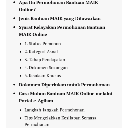
Apa Itu Permohonan Bantuan MAIK
Online?
Jenis Bantuan MAIK yang Ditawarkan
Syarat Kelayakan Permohonan Bantuan
MAIK Online
1. Status Pemohon
2. Kategori Asnaf
3. Tahap Pendapatan
4. Dokumen Sokongan
5. Keadaan Khusus
Dokumen Diperlukan untuk Permohonan
Cara Mohon Bantuan MAIK Online melalui
Portal e-Agihan
Langkah-langkah Permohonan
Tips Mengelakkan Kesilapan Semasa
Permohonan