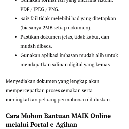
PDF / JPEG / PNG.
Saiz fail tidak melebihi had yang ditetapkan
(biasanya 2MB setiap dokumen).
Pastikan dokumen jelas, tidak kabur, dan
mudah dibaca.
Gunakan aplikasi imbasan mudah alih untuk
mendapatkan salinan digital yang kemas.
Menyediakan dokumen yang lengkap akan
mempercepatkan proses semakan serta
meningkatkan peluang permohonan diluluskan.
Cara Mohon Bantuan MAIK Online
melalui Portal e-Agihan