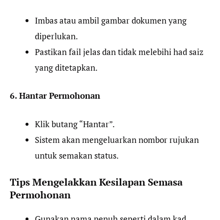
Imbas atau ambil gambar dokumen yang
diperlukan.
Pastikan fail jelas dan tidak melebihi had saiz
yang ditetapkan.
6. Hantar Permohonan
Klik butang “Hantar”.
Sistem akan mengeluarkan nombor rujukan
untuk semakan status.
Tips Mengelakkan Kesilapan Semasa
Permohonan
Gunakan nama penuh seperti dalam kad