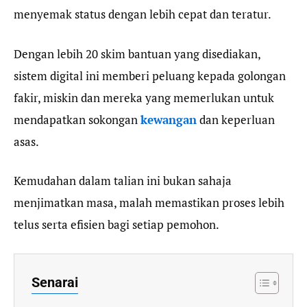
menyemak status dengan lebih cepat dan teratur.
Dengan lebih 20 skim bantuan yang disediakan,
sistem digital ini memberi peluang kepada golongan
fakir, miskin dan mereka yang memerlukan untuk
mendapatkan sokongan
kewangan
dan keperluan
asas.
Kemudahan dalam talian ini bukan sahaja
menjimatkan masa, malah memastikan proses lebih
telus serta efisien bagi setiap pemohon.
Senarai