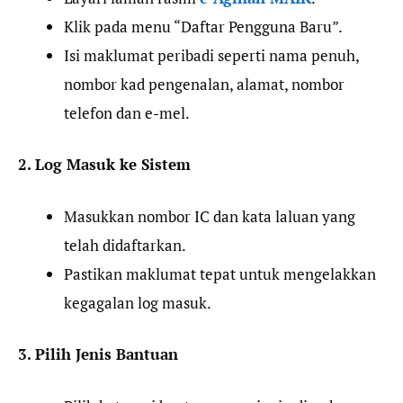
Klik pada menu “Daftar Pengguna Baru”.
Isi maklumat peribadi seperti nama penuh,
nombor kad pengenalan, alamat, nombor
telefon dan e-mel.
2. Log Masuk ke Sistem
Masukkan nombor IC dan kata laluan yang
telah didaftarkan.
Pastikan maklumat tepat untuk mengelakkan
kegagalan log masuk.
3. Pilih Jenis Bantuan