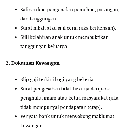
Salinan kad pengenalan pemohon, pasangan,
dan tanggungan.
Surat nikah atau sijil cerai (jika berkenaan).
Sijil kelahiran anak untuk membuktikan
tanggungan keluarga.
2. Dokumen Kewangan
Slip gaji terkini bagi yang bekerja.
Surat pengesahan tidak bekerja daripada
penghulu, imam atau ketua masyarakat (jika
tidak mempunyai pendapatan tetap).
Penyata bank untuk menyokong maklumat
kewangan.