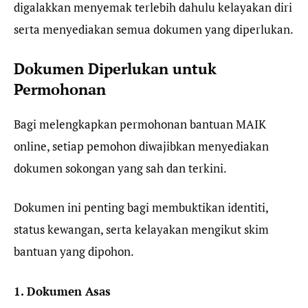
digalakkan menyemak terlebih dahulu kelayakan diri
serta menyediakan semua dokumen yang diperlukan.
Dokumen Diperlukan untuk
Permohonan
Bagi melengkapkan permohonan bantuan MAIK
online, setiap pemohon diwajibkan menyediakan
dokumen sokongan yang sah dan terkini.
Dokumen ini penting bagi membuktikan identiti,
status kewangan, serta kelayakan mengikut skim
bantuan yang dipohon.
1. Dokumen Asas