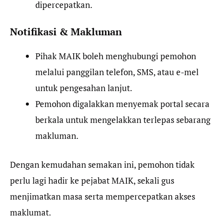
dipercepatkan.
Notifikasi & Makluman
Pihak MAIK boleh menghubungi pemohon
melalui panggilan telefon, SMS, atau e-mel
untuk pengesahan lanjut.
Pemohon digalakkan menyemak portal secara
berkala untuk mengelakkan terlepas sebarang
makluman.
Dengan kemudahan semakan ini, pemohon tidak
perlu lagi hadir ke pejabat MAIK, sekali gus
menjimatkan masa serta mempercepatkan akses
maklumat.