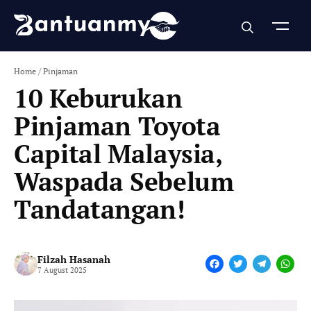
Skip
to
content
Home
/
Pinjaman
10 Keburukan
Pinjaman Toyota
Capital Malaysia,
Waspada Sebelum
Tandatangan!
Filzah Hasanah
F
T
T
W
7 August 2025
a
w
e
h
c
i
l
a