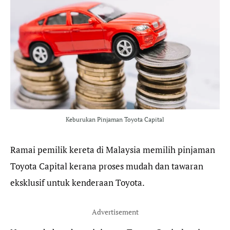
e
t
e
t
b
t
g
s
o
e
r
A
o
r
a
p
k
m
p
Keburukan Pinjaman Toyota Capital
Ramai pemilik kereta di Malaysia memilih pinjaman
Toyota Capital kerana proses mudah dan tawaran
eksklusif untuk kenderaan Toyota.
Advertisement