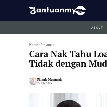
Skip
to
content
ABOUT
Home
/
Pinjaman
Cara Nak Tahu Lo
Tidak dengan Mu
Filzah Hasanah
27 July 2025