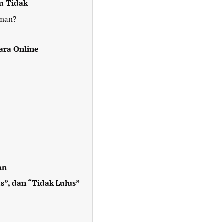
u Tidak
aman?
ara Online
an
s”, dan “Tidak Lulus”