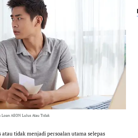
o
e
r
A
o
r
a
p
k
m
p
 Loan AEON Lulus Atau Tidak
 atau tidak menjadi persoalan utama selepas