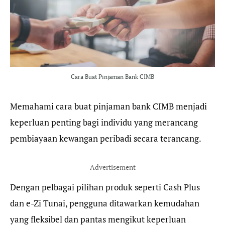
o
r
a
p
k
m
p
Cara Buat Pinjaman Bank CIMB
Memahami cara buat pinjaman bank CIMB menjadi
keperluan penting bagi individu yang merancang
pembiayaan kewangan peribadi secara terancang.
Advertisement
Dengan pelbagai pilihan produk seperti Cash Plus
dan e-Zi Tunai, pengguna ditawarkan kemudahan
yang fleksibel dan pantas mengikut keperluan