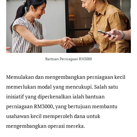
b
t
g
s
o
e
r
A
o
r
a
p
k
m
p
Bantuan Perniagaan RM3000
Memulakan dan mengembangkan perniagaan kecil
memerlukan modal yang mencukupi. Salah satu
inisiatif yang diperkenalkan ialah bantuan
perniagaan RM3000, yang bertujuan membantu
usahawan kecil memperoleh dana untuk
mengembangkan operasi mereka.