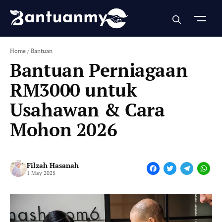
Skip
to
content
Home
/
Bantuan
Bantuan Perniagaan
RM3000 untuk
Usahawan & Cara
Mohon 2026
Filzah Hasanah
F
T
T
W
1 May 2025
a
w
e
h
c
i
l
a
e
t
e
t