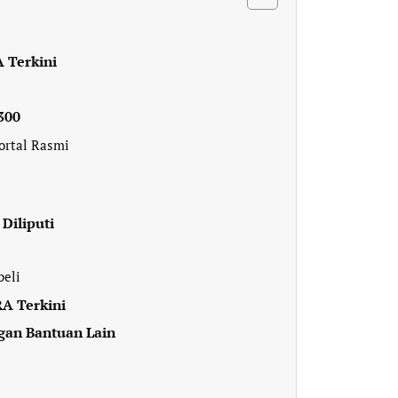
 Terkini
300
ortal Rasmi
Diliputi
beli
A Terkini
gan Bantuan Lain