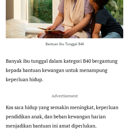
o
r
a
p
k
m
p
Bantuan Ibu Tunggal B40
Banyak ibu tunggal dalam kategori B40 bergantung
kepada bantuan kewangan untuk menampung
keperluan hidup.
Advertisement
Kos sara hidup yang semakin meningkat, keperluan
pendidikan anak, dan beban kewangan harian
menjadikan bantuan ini amat diperlukan.