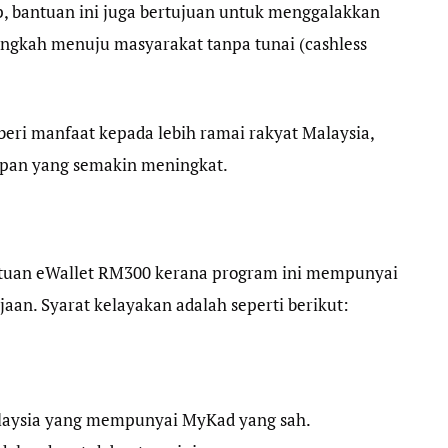
, bantuan ini juga bertujuan untuk menggalakkan
angkah menuju masyarakat tanpa tunai (cashless
eri manfaat kepada lebih ramai rakyat Malaysia,
pan yang semakin meningkat.
ntuan eWallet RM300 kerana program ini mempunyai
ajaan. Syarat kelayakan adalah seperti berikut:
laysia yang mempunyai MyKad yang sah.