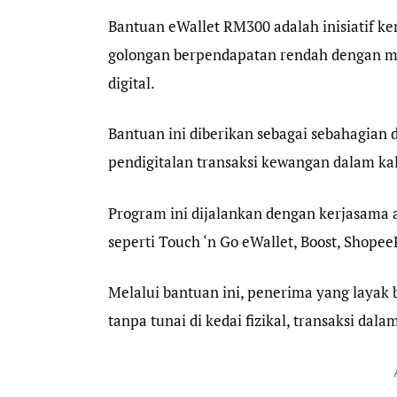
Bantuan eWallet RM300 adalah inisiatif k
golongan berpendapatan rendah dengan me
digital.
Bantuan ini diberikan sebagai sebahagian
pendigitalan transaksi kewangan dalam ka
Program ini dijalankan dengan kerjasama 
seperti Touch ‘n Go eWallet, Boost, Shope
Melalui bantuan ini, penerima yang laya
tanpa tunai di kedai fizikal, transaksi dal