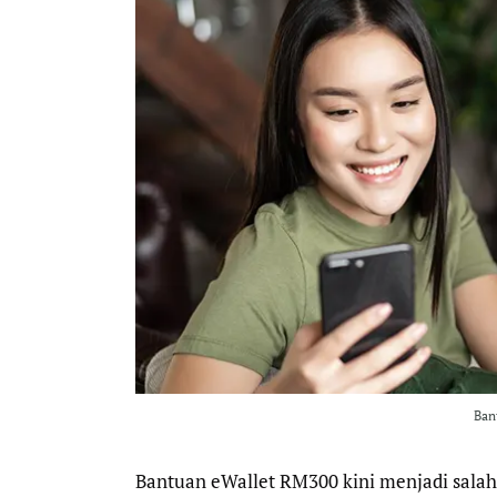
Ban
Bantuan eWallet RM300 kini menjadi salah s