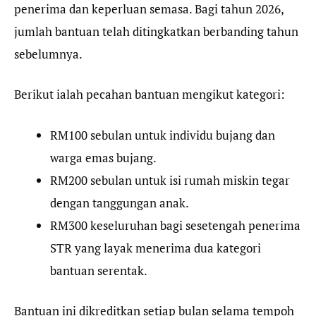
penerima dan keperluan semasa. Bagi tahun 2026,
jumlah bantuan telah ditingkatkan berbanding tahun
sebelumnya.
Berikut ialah pecahan bantuan mengikut kategori:
RM100 sebulan untuk individu bujang dan
warga emas bujang.
RM200 sebulan untuk isi rumah miskin tegar
dengan tanggungan anak.
RM300 keseluruhan bagi sesetengah penerima
STR yang layak menerima dua kategori
bantuan serentak.
Bantuan ini dikreditkan setiap bulan selama tempoh