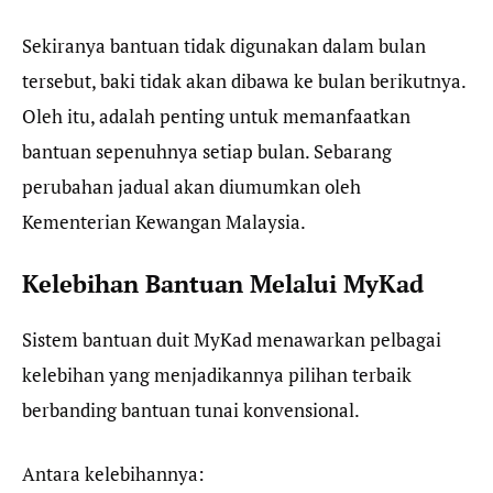
Sekiranya bantuan tidak digunakan dalam bulan
tersebut, baki tidak akan dibawa ke bulan berikutnya.
Oleh itu, adalah penting untuk memanfaatkan
bantuan sepenuhnya setiap bulan. Sebarang
perubahan jadual akan diumumkan oleh
Kementerian Kewangan Malaysia.
Kelebihan Bantuan Melalui MyKad
Sistem bantuan duit MyKad menawarkan pelbagai
kelebihan yang menjadikannya pilihan terbaik
berbanding bantuan tunai konvensional.
Antara kelebihannya: