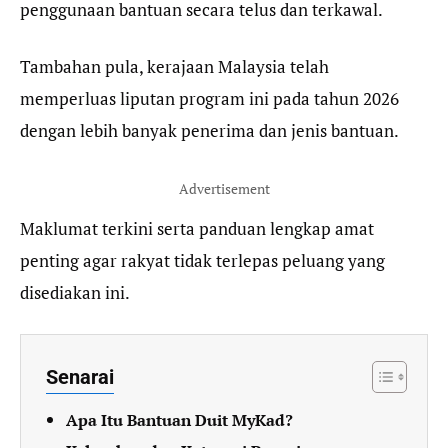
penggunaan bantuan secara telus dan terkawal.
Tambahan pula, kerajaan Malaysia telah
memperluas liputan program ini pada tahun 2026
dengan lebih banyak penerima dan jenis bantuan.
Advertisement
Maklumat terkini serta panduan lengkap amat
penting agar rakyat tidak terlepas peluang yang
disediakan ini.
Senarai
Apa Itu Bantuan Duit MyKad?