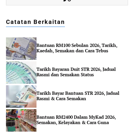
Catatan Berkaitan
Bantuan RM100 Sebulan 2026, Tarikh,
Kaedah, Semakan dan Cara Tebus
Tarikh Bayaran Duit STR 2026, Jadual
Rasmi dan Semakan Status
Tarikh Bayar Bantuan STR 2026, Jadual
Rasmi & Cara Semakan
Bantuan RM2400 Dalam MyKad 2026,
Semakan, Kelayakan & Cara Guna