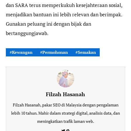
dan SARA terus memperkukuh kesejahteraan sosial,
menjadikan bantuan ini lebih relevan dan berimpak.
Gunakan peluang ini dengan bijak dan
bertanggungjawab.
Kewangan
Permohonan
Semakan
Filzah Hasanah
Filzah Hasanah, pakar SEO di Malaysia dengan pengalaman
lebih 10 tahun. Mahir dalam strategi digital, analisis data, dan
meningkatkan trafik laman web.
Twitter
Gravatar