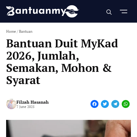
Skip
to
content
Home
/
Bantuan
Bantuan Duit MyKad
2026, Jumlah,
Semakan, Mohon &
Syarat
Filzah Hasanah
F
T
T
W
7 June 2025
a
w
e
h
c
i
l
a
e
t
e
t