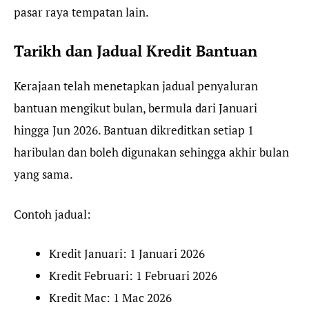
pasar raya tempatan lain.
Tarikh dan Jadual Kredit Bantuan
Kerajaan telah menetapkan jadual penyaluran
bantuan mengikut bulan, bermula dari Januari
hingga Jun 2026. Bantuan dikreditkan setiap 1
haribulan dan boleh digunakan sehingga akhir bulan
yang sama.
Contoh jadual:
Kredit Januari: 1 Januari 2026
Kredit Februari: 1 Februari 2026
Kredit Mac: 1 Mac 2026