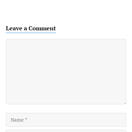
Leave a Comment
Comment
Name