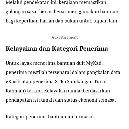
Melalui pendekatan ini, kerajaan memastikan
golongan sasar benar-benar menggunakan bantuan
bagi keperluan harian dan bukan untuk tujuan lain.
Advertisement
Kelayakan dan Kategori Penerima
Untuk layak menerima bantuan duit MyKad,
penerima mestilah tersenarai dalam pangkalan data
eKasih atau penerima STR (Sumbangan Tunai
Rahmah) terkini. Kelayakan dinilai berdasarkan
pendapatan isi rumah dan status ekonomi semasa.
Kategori penerima bantuan ini termasuk: