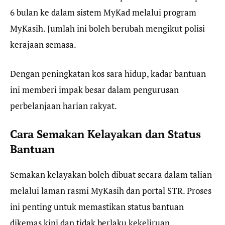
6 bulan ke dalam sistem MyKad melalui program
MyKasih. Jumlah ini boleh berubah mengikut polisi
kerajaan semasa.
Dengan peningkatan kos sara hidup, kadar bantuan
ini memberi impak besar dalam pengurusan
perbelanjaan harian rakyat.
Cara Semakan Kelayakan dan Status
Bantuan
Semakan kelayakan boleh dibuat secara dalam talian
melalui laman rasmi MyKasih dan portal STR. Proses
ini penting untuk memastikan status bantuan
dikemas kini dan tidak berlaku kekeliruan.